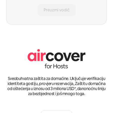
Preuzmi vodič
Sveobuhvatna zaštita za domaćine. Uključuje verifikaciju
identiteta gostiju, provjeru rezervacija, Zaštitu domaćina
od oštećenja u iznosu od 3 miliona USD*, danonoćnu liniju
za bezbjednost i još mnogo toga.