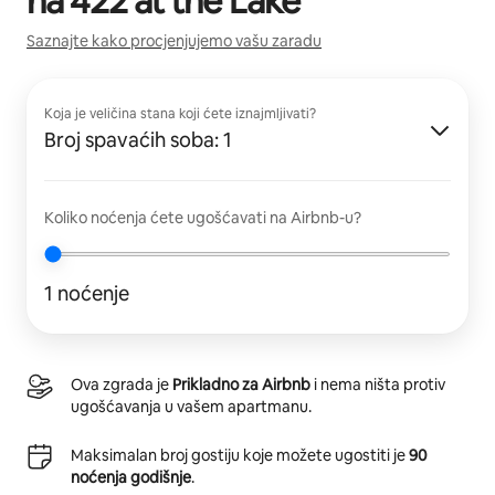
na
422 at the Lake
Saznajte kako procjenjujemo vašu zaradu
Koja je veličina stana koji ćete iznajmljivati?
Broj spavaćih soba: 1
Koliko noćenja ćete ugošćavati na Airbnb-u?
1 noćenje
Ova zgrada je
Prikladno za Airbnb
i nema ništa protiv
ugošćavanja u vašem apartmanu.
Maksimalan broj gostiju koje možete ugostiti je
90
noćenja godišnje
.