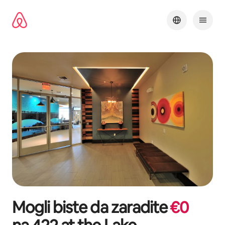
Pređi
na
sadržaj
Mogli biste da zaradite
€
0