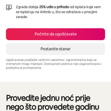
Zgrada dobija
25% udio u prihodu
od isplata koje vam
se isplaćuju na Airbnb-u, što se odražava u procjeni
zarade.
Počnite da ugošćavate
Postanite stanar
Ugošćavanje podliježe važećim zakonima i ograničenjima koja se
vremenom mogu mijenjati. Dostupnost jedinice nije zagarantovana i
podložna je promjenama.
Vaša potencijalna zarada iznosi €710 mjesečno
Provedite jednu noć prije
Prikazano 0 od 0 stavki
nego što provedete godinu