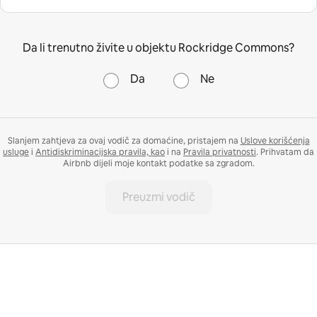
Da li trenutno živite u objektu Rockridge Commons?
Da
Ne
Slanjem zahtjeva za ovaj vodič za domaćine, pristajem na
Uslove korišćenja
usluge
i
Antidiskriminacijska pravila, kao
i na
Pravila privatnosti
. Prihvatam da
Airbnb dijeli moje kontakt podatke sa zgradom.
Preuzmi vodič