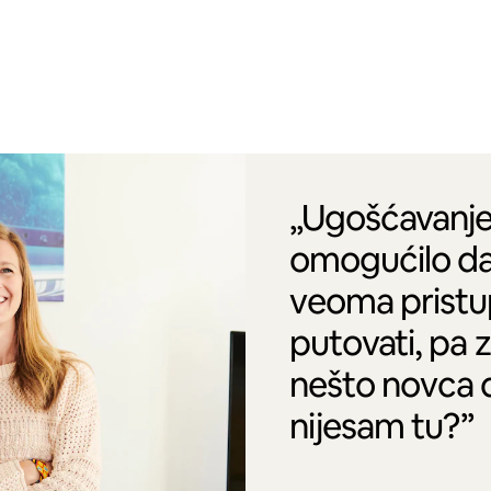
„Ugošćavanje
omogućilo da
veoma pristu
putovati, pa 
nešto novca 
nijesam tu?”