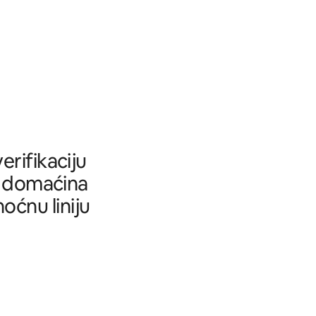
rifikaciju
tu domaćina
oćnu liniju