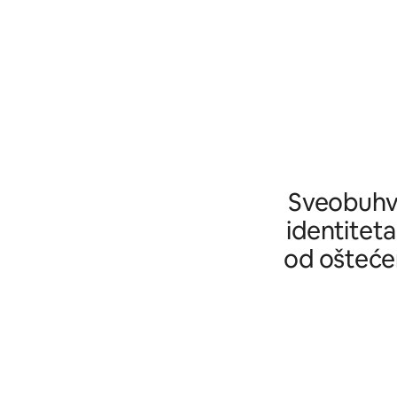
Sveobuhva
identiteta
od oštećen