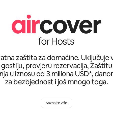
tna zaštita za domaćine. Uključuje ve
 gostiju, provjeru rezervacija, Zašti
ja u iznosu od 3 miliona USD*, danon
za bezbjednost i još mnogo toga.
Saznajte više