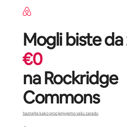
Pređi
na
sadržaj
Mogli biste da
€
0
na
Rockridge
Commons
Saznajte kako procjenjujemo vašu zaradu