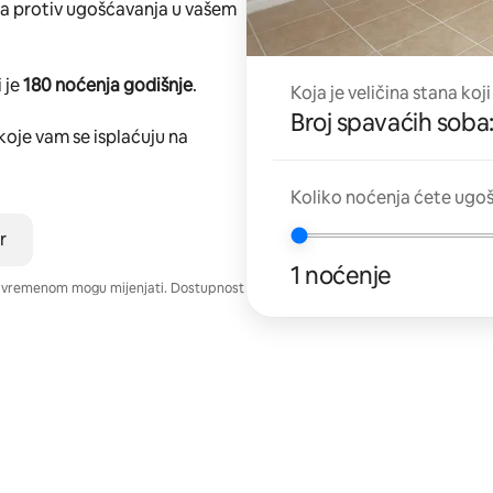
ta protiv ugošćavanja u vašem
 je
180 noćenja godišnje
.
Koja je veličina stana koji
Broj spavaćih soba:
koje vam se isplaćuju na
Koliko noćenja ćete ugoš
r
1 noćenje
e vremenom mogu mijenjati. Dostupnost