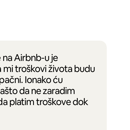
 na Airbnb-u je
 mi troškovi života budu
pačni. Ionako ću
zašto da ne zaradim
da platim troškove dok