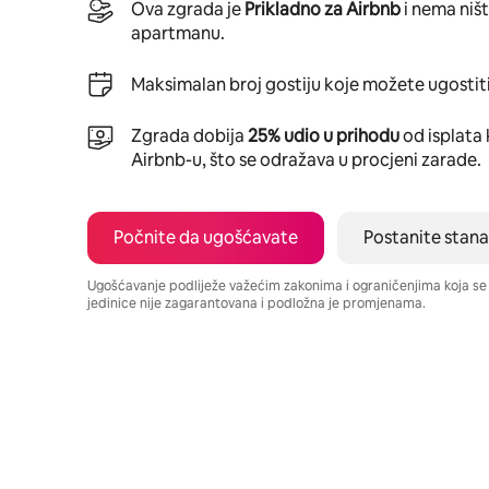
Ova zgrada je
Prikladno za Airbnb
i nema niš
apartmanu.
Maksimalan broj gostiju koje možete ugostiti
Zgrada dobija
25% udio u prihodu
od isplata 
Airbnb-u, što se odražava u procjeni zarade.
Počnite da ugošćavate
Postanite stana
Ugošćavanje podliježe važećim zakonima i ograničenjima koja s
jedinice nije zagarantovana i podložna je promjenama.
Vaša potencijalna zarada iznosi €331 mjesečno