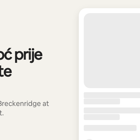
ć prije
te
 Breckenridge at
t.