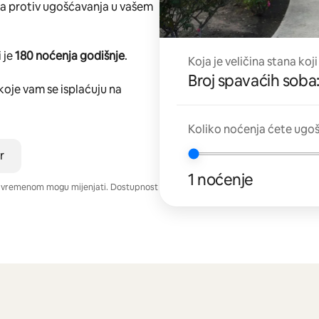
ta protiv ugošćavanja u vašem
 je
180 noćenja godišnje
.
Koja je veličina stana koji
Broj spavaćih soba:
koje vam se isplaćuju na
Koliko noćenja ćete ugoš
r
1 noćenje
e vremenom mogu mijenjati. Dostupnost