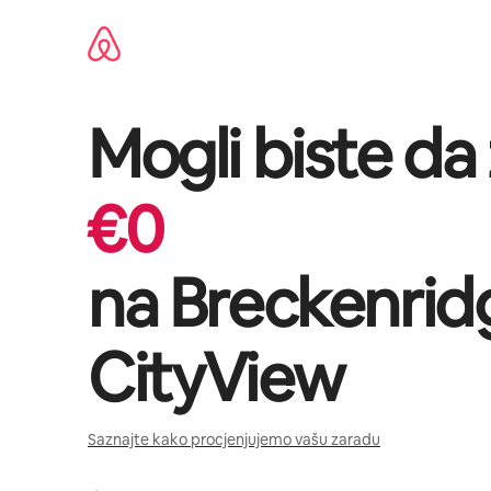
Pređi
na
sadržaj
Mogli biste da
€
0
na
Breckenrid
CityView
Saznajte kako procjenjujemo vašu zaradu