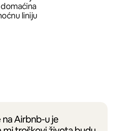
tu domaćina
oćnu liniju
 na Airbnb-u je
 mi troškovi života budu