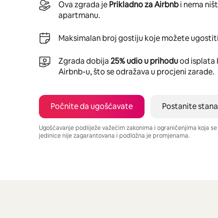
Ova zgrada je
Prikladno za Airbnb
i nema niš
apartmanu.
Maksimalan broj gostiju koje možete ugostiti
Zgrada dobija
25% udio u prihodu
od isplata 
Airbnb-u, što se odražava u procjeni zarade.
Počnite da ugošćavate
Postanite stana
Ugošćavanje podliježe važećim zakonima i ograničenjima koja s
jedinice nije zagarantovana i podložna je promjenama.
Vaša potencijalna zarada iznosi €331 mjesečno