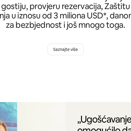
 gostiju, provjeru rezervacija, Zašti
ja u iznosu od 3 miliona USD*, danon
za bezbjednost i još mnogo toga.
Saznajte više
„Ugošćavanje
omogućilo da