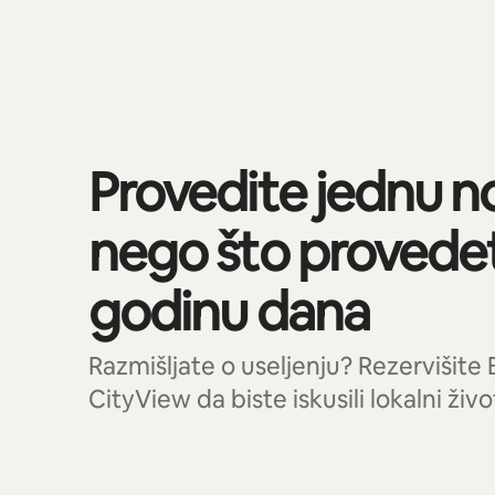
Prikazano 0 od 0 stavki
Provedite jednu no
nego što provede
godinu dana
Razmišljate o useljenju? Rezervišite
CityView da biste iskusili lokalni živo