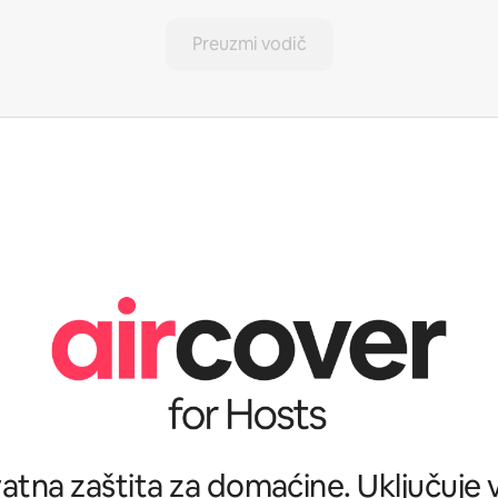
Preuzmi vodič
tna zaštita za domaćine. Uključuje ve