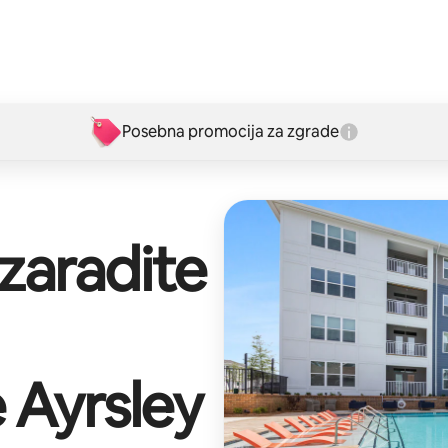
Posebna promocija za zgrade
 zaradite
 Ayrsley