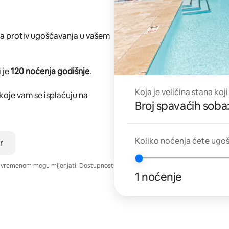
ta protiv ugošćavanja u vašem
 je
120 noćenja godišnje
.
Koja je veličina stana koji
koje vam se isplaćuju na
Broj spavaćih soba:
Koliko noćenja ćete ugoš
r
e vremenom mogu mijenjati. Dostupnost
1 noćenje