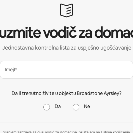
uzmite vodič za doma
Jednostavna kontrolna lista za uspješno ugošćavanje
Imejl*
Da li trenutno živite u objektu Broadstone Ayrsley?
Da
Ne
Slanjem zahtjeva za ovaj vodič za domaćine, pristajem na
Uslove korišćenja