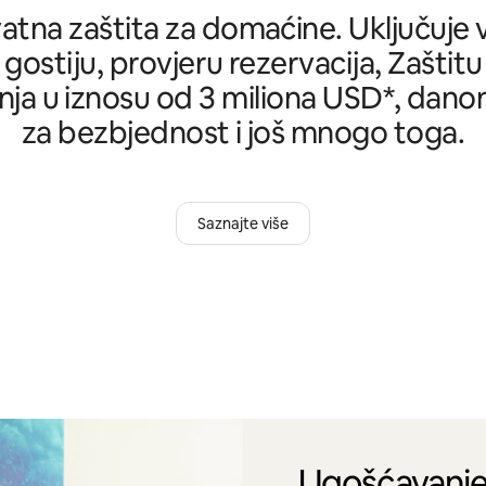
tna zaštita za domaćine. Uključuje ve
 gostiju, provjeru rezervacija, Zašti
ja u iznosu od 3 miliona USD*, danon
za bezbjednost i još mnogo toga.
Saznajte više
„Ugošćavanje