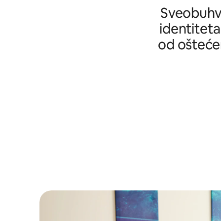
Sveobuhva
identiteta
od oštećen