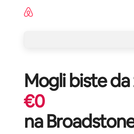
Pređi
na
sadržaj
Mogli biste da
€
0
na
Broadstone