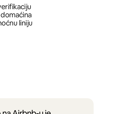
rifikaciju
tu domaćina
oćnu liniju
 na Airbnb-u je