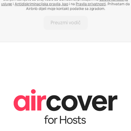
usluge
i
Antidiskriminacijska pravila, kao
i na
Pravila privatnosti
. Prihvatam da
Airbnb dijeli moje kontakt podatke sa zgradom.
Preuzmi vodič