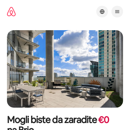
Pređi
na
sadržaj
Mogli biste da zaradite
€
0