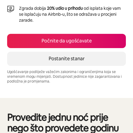
Zgrada dobija
20% udio u prihodu
od isplata koje vam
se isplaćuju na Airbnb-u, što se odražava u procjeni
zarade.
Počnite da ugošćavate
Postanite stanar
Ugošćavanje podliježe važećim zakonima i ograničenjima koja se
vremenom mogu mijenjati. Dostupnost jedinice nije zagarantovana i
podložna je promjenama.
Vaša potencijalna zarada iznosi €992 mjesečno
Provedite jednu noć prije
Prikazano 0 od 0 stavki
nego što provedete godinu