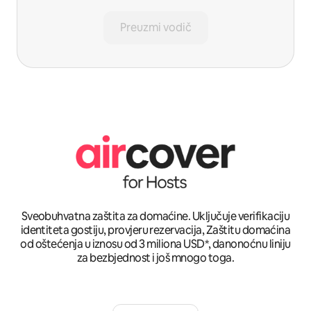
Preuzmi vodič
Sveobuhvatna zaštita za domaćine. Uključuje verifikaciju
identiteta gostiju, provjeru rezervacija, Zaštitu domaćina
od oštećenja u iznosu od 3 miliona USD*, danonoćnu liniju
za bezbjednost i još mnogo toga.