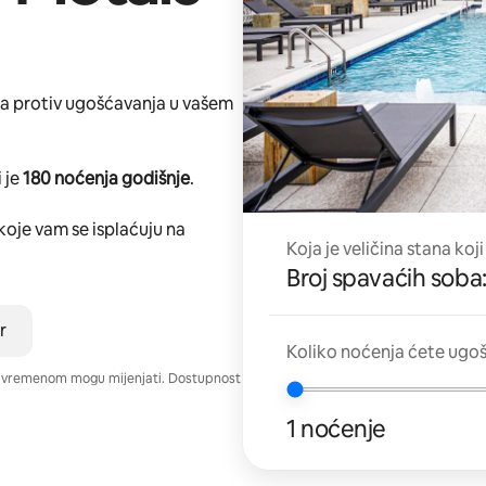
ta protiv ugošćavanja u vašem
 je
180 noćenja godišnje
.
koje vam se isplaćuju na
Koja je veličina stana koji
Broj spavaćih soba:
r
Koliko noćenja ćete ugoš
e vremenom mogu mijenjati. Dostupnost
1 noćenje