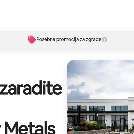
Posebna promocija za zgrade
 zaradite
r Metals