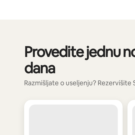
Vaša potencijalna zarada iznosi €768 mjesečno
Provedite jednu n
Prikazano 0 od 0 stavki
dana
Razmišljate o useljenju? Rezervišite Se