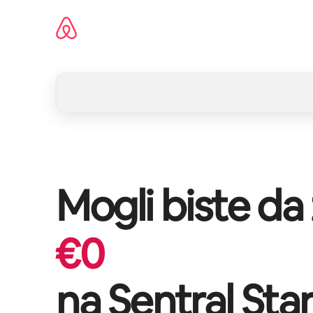
Pređi
na
sadržaj
Mogli biste da
€
0
na
Sentral Sta