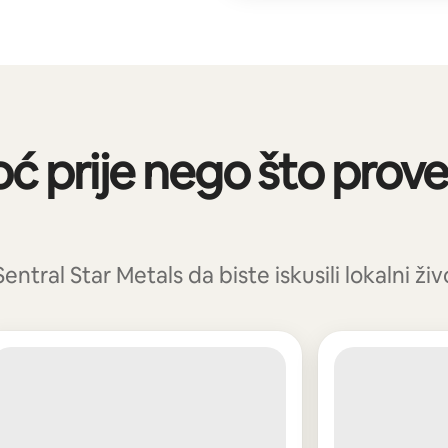
oć prije nego što prov
ntral Star Metals da biste iskusili lokalni živ