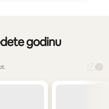
edete godinu
ot.
_