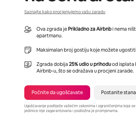
Saznajte kako procjenjujemo vašu zaradu
Ova zgrada je
Prikladno za Airbnb
i nema niš
apartmanu.
Maksimalan broj gostiju koje možete ugostiti
Zgrada dobija
25% udio u prihodu
od isplata 
Airbnb-u, što se odražava u procjeni zarade.
Počnite da ugošćavate
Postanite stana
Ugošćavanje podliježe važećim zakonima i ograničenjima koja s
jedinice nije zagarantovana i podložna je promjenama.