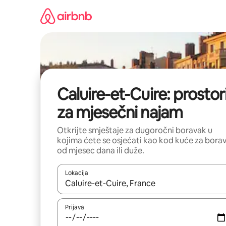
Pređi
na
sadržaj
Caluire-et-Cuire: prostor
za mjesečni najam
Otkrijte smještaje za dugoročni boravak u
kojima ćete se osjećati kao kod kuće za bora
od mjesec dana ili duže.
Lokacija
Kad su rezultati dostupni, možete da se krećete kr
Prijava