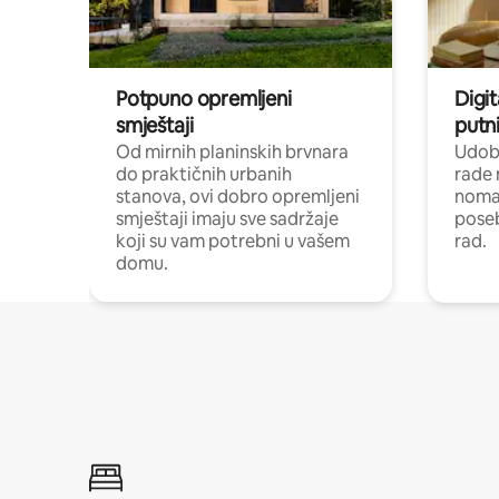
Potpuno opremljeni
Digit
smještaji
putni
Od mirnih planinskih brvnara
Udoba
do praktičnih urbanih
rade 
stanova, ovi dobro opremljeni
nomad
smještaji imaju sve sadržaje
poseb
koji su vam potrebni u vašem
rad.
domu.