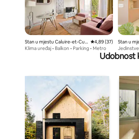
Stan u mjestu Caluire-et-Cuir
prosječna ocjena 4,89 o
4,89 (37)
Stan u mj
e
e
Klima uređaj • Balkon • Parking • Metro
Jedinstve
Udobnost k