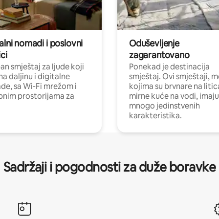
alni nomadi i poslovni
Oduševljenje
ci
zagarantovano
n smještaj za ljude koji
Ponekad je destinacija
na daljinu i digitalne
smještaj. Ovi smještaji, 
e, sa Wi-Fi mrežom i
kojima su brvnare na liti
nim prostorijama za
mirne kuće na vodi, imaju
mnogo jedinstvenih
karakteristika.
Sadržaji i pogodnosti za duže boravke