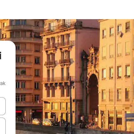
i
vak
oz njih pomoću strelica nagore i nadolje, kao i da ih istražujte dodirom