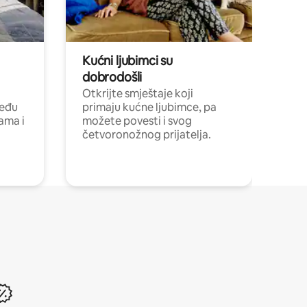
Kućni ljubimci su
dobrodošli
Otkrijte smještaje koji
među
primaju kućne ljubimce, pa
cama i
možete povesti i svog
četvoronožnog prijatelja.