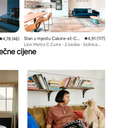
Stan u mjestu Caluire-et-Cuir
prosječna ocjena 4,91 o
4,91 (117)
prosječna ocjena 4,78 od 5, recenzija: 46
4,78 (46)
e
Lion Metro C Cuire - 2 osobe - bolnica
ečne cijene
Croix Rousse