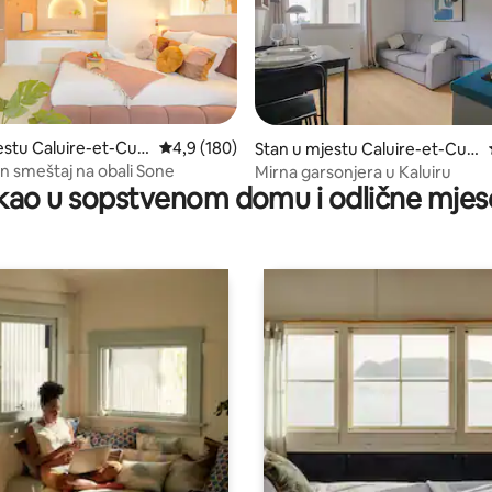
d 5, recenzija: 37
estu Caluire-et-Cuir
prosječna ocjena 4,9 od 5, recenzija: 180
4,9 (180)
Stan u mjestu Caluire-et-Cuir
e
n smeštaj na obali Sone
Mirna garsonjera u Kaluiru
ao u sopstvenom domu i odlične mjes