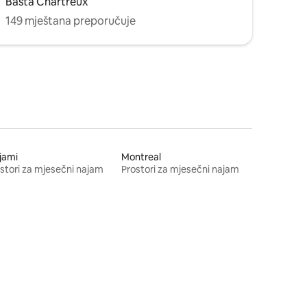
Bašta Chartreux
149 mještana preporučuje
jami
Montreal
stori za mjesečni najam
Prostori za mjesečni najam