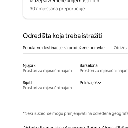
Muzej savremene umjetnosti Lion
307 mještana preporučuje
Odredišta koja treba istražiti
Popularne destinacije za produžene boravke
Obližnj
Njujork
Barselona
Prostori za mjesečni najam
Prostori za mjesečni naja
Sijetl
Prikaži još
Prostori za mjesečni najam
*Neki izuzeci se mogu primjenjivati na određene geografsk
Airbnb
Francuska
Auvergne-Rhône-Alpes
Rhôn