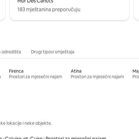
Mur Des Canuts
183 mještanina preporučuju
a odredišta
Drugi tipovi smještaja
Firenca
Atina
Ma
m
Prostori za mjesečni najam
Prostori za mjesečni najam
Pro
e lokacije i neke objekte.
e
Caluire-et-Cuire
Prostori za mjesečni najam