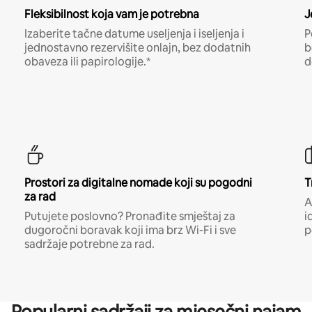
Fleksibilnost koja vam je potrebna
J
Izaberite tačne datume useljenja i iseljenja i
P
jednostavno rezervišite onlajn, bez dodatnih
b
obaveza ili papirologije.*
d
Prostori za digitalne nomade koji su pogodni
T
za rad
A
Putujete poslovno? Pronađite smještaj za
i
dugoročni boravak koji ima brz Wi-Fi i sve
p
sadržaje potrebne za rad.
Popularni sadržaji za mjesečni najam