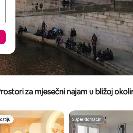
rostori za mjesečni najam u bližoj okoli
ostiju
Super domaćin
ostiju
Super domaćin