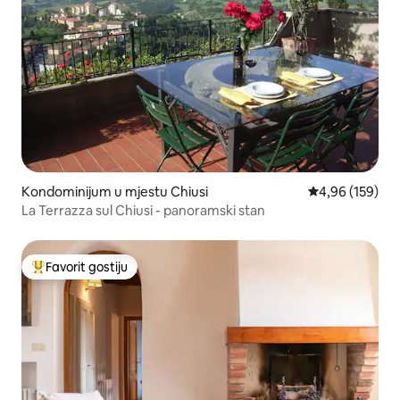
Kondominijum u mjestu Chiusi
prosječna ocjen
4,96 (159)
La Terrazza sul Chiusi - panoramski stan
Favorit gostiju
Glavni favorit gostiju