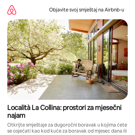
Pređi
na
Objavite svoj smještaj na Airbnb-u
sadržaj
Località La Collina: prostori za mjesečni
najam
Otkrijte smještaje za dugoročni boravak u kojima ćete
se osjećati kao kod kuće za boravak od mjesec dana ili