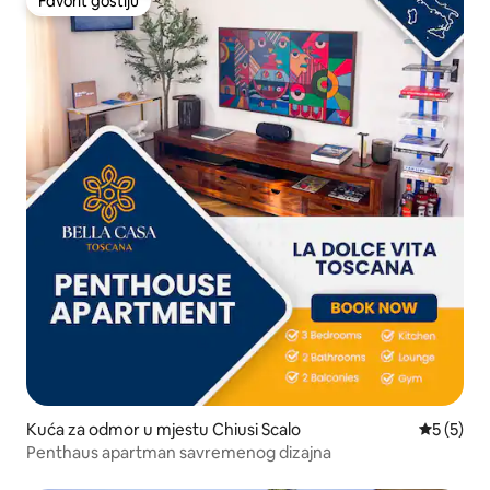
Favorit gostiju
Favorit gostiju
Kuća za odmor u mjestu Chiusi Scalo
prosječna
5 (5)
Penthaus apartman savremenog dizajna