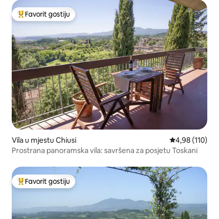
Favorit gostiju
Glavni favorit gostiju
Vila u mjestu Chiusi
prosječna ocjen
4,98 (110)
Prostrana panoramska vila: savršena za posjetu Toskani
Favorit gostiju
Glavni favorit gostiju