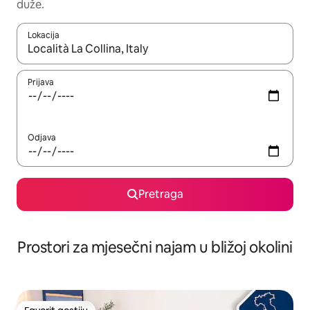
duže.
Lokacija
Kad su rezultati dostupni, možete da se krećete kroz njih pomoću 
Prijava
Odjava
Pretraga
Prostori za mjesečni najam u bližoj okolini