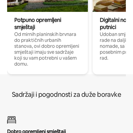
Potpuno opremljeni
Digitalni noma
smještaji
putnici
Od mirnih planinskih brvnara
Udoban smještaj
do praktičnih urbanih
rade na daljinu 
stanova, ovi dobro opremljeni
nomade, sa Wi-
smještaji imaju sve sadržaje
posebnim prost
koji su vam potrebni u vašem
rad.
domu.
Sadržaji i pogodnosti za duže boravke
Dobro opremljeni smještaji