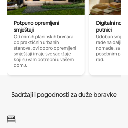
Potpuno opremljeni
Digitalni noma
smještaji
putnici
Od mirnih planinskih brvnara
Udoban smještaj
do praktičnih urbanih
rade na daljinu 
stanova, ovi dobro opremljeni
nomade, sa Wi-
smještaji imaju sve sadržaje
posebnim prost
koji su vam potrebni u vašem
rad.
domu.
Sadržaji i pogodnosti za duže boravke