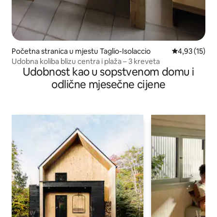
Početna stranica u mjestu Taglio-Isolaccio
prosječna ocj
4,93 (15)
Udobna koliba blizu centra i plaža – 3 kreveta
Udobnost kao u sopstvenom domu i
odlične mjesečne cijene