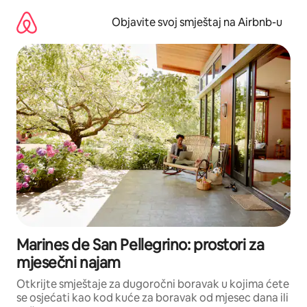
Pređi
na
Objavite svoj smještaj na Airbnb-u
sadržaj
Marines de San Pellegrino: prostori za
mjesečni najam
Otkrijte smještaje za dugoročni boravak u kojima ćete
se osjećati kao kod kuće za boravak od mjesec dana ili