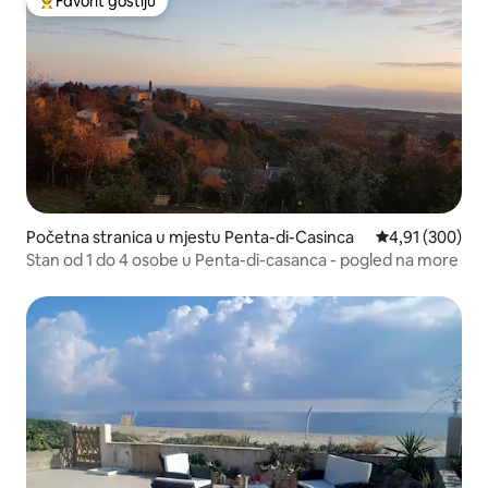
Favorit gostiju
Glavni favorit gostiju
Početna stranica u mjestu Penta-di-Casinca
prosječna ocjen
4,91 (300)
Stan od 1 do 4 osobe u Penta-di-casanca - pogled na more