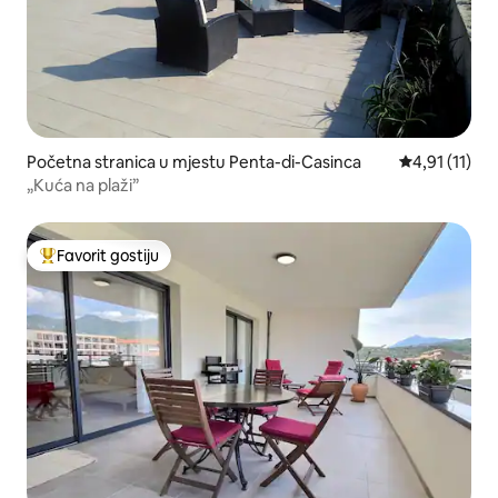
Početna stranica u mjestu Penta-di-Casinca
prosječna ocj
4,91 (11)
„Kuća na plaži”
Favorit gostiju
Glavni favorit gostiju