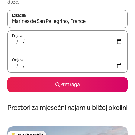
duže.
Lokacija
Kad su rezultati dostupni, možete da se krećete kroz njih pomoću 
Prijava
Odjava
Pretraga
Prostori za mjesečni najam u bližoj okolini