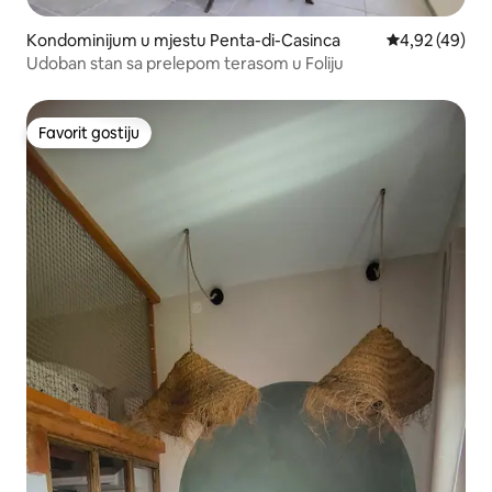
Kondominijum u mjestu Penta-di-Casinca
prosječna ocje
4,92 (49)
Udoban stan sa prelepom terasom u Foliju
Favorit gostiju
Favorit gostiju