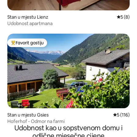
Stan u mjestu Lienz
prosječna
5 (8)
Udobnost apartmana
Favorit gostiju
Glavni favorit gostiju
Stan u mjestu Gsies
prosječna o
5 (116)
Hoferhof - Odmor na farmi
Udobnost kao u sopstvenom domu i
odlične mjesečne cijene