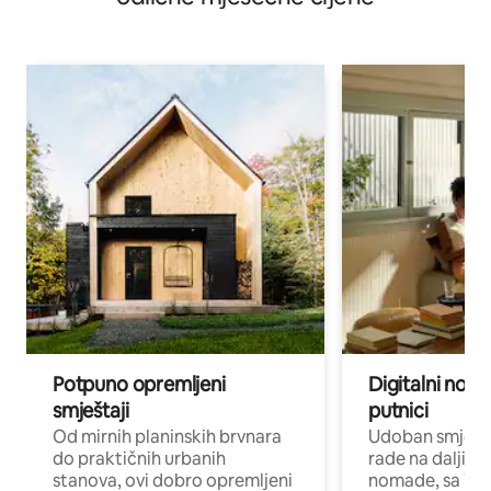
Potpuno opremljeni
Digitalni noma
smještaji
putnici
Od mirnih planinskih brvnara
Udoban smještaj
do praktičnih urbanih
rade na daljinu 
stanova, ovi dobro opremljeni
nomade, sa Wi-