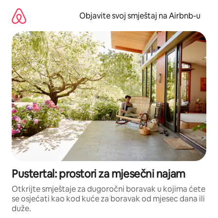
Pređi
na
Objavite svoj smještaj na Airbnb-u
sadržaj
Pustertal: prostori za mjesečni najam
Otkrijte smještaje za dugoročni boravak u kojima ćete
se osjećati kao kod kuće za boravak od mjesec dana ili
duže.