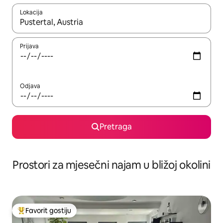
Lokacija
Kad su rezultati dostupni, možete da se krećete kroz njih pomoću 
Prijava
Odjava
Pretraga
Prostori za mjesečni najam u bližoj okolini
Favorit gostiju
Glavni favorit gostiju