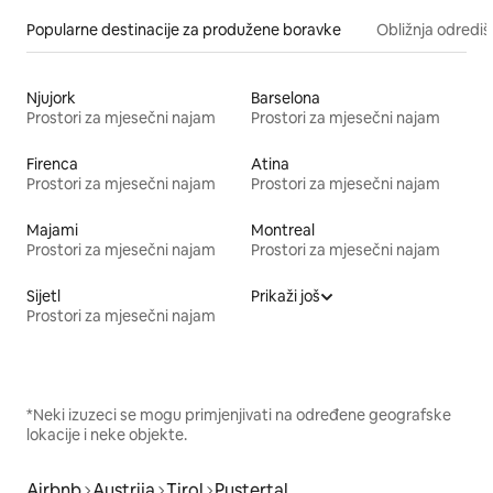
Popularne destinacije za produžene boravke
Obližnja odrediš
Njujork
Barselona
Prostori za mjesečni najam
Prostori za mjesečni najam
Firenca
Atina
Prostori za mjesečni najam
Prostori za mjesečni najam
Majami
Montreal
Prostori za mjesečni najam
Prostori za mjesečni najam
Sijetl
Prikaži još
Prostori za mjesečni najam
*Neki izuzeci se mogu primjenjivati na određene geografske
lokacije i neke objekte.
Airbnb
Austrija
Tirol
Pustertal