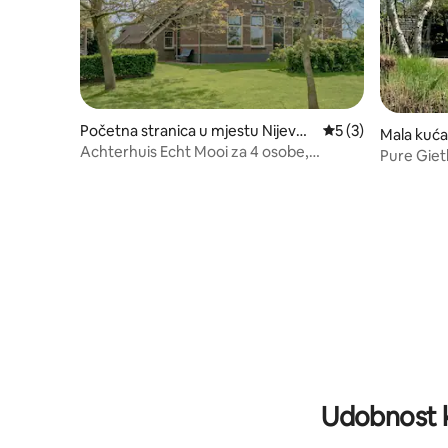
Početna stranica u mjestu Nijevee
prosječna ocjena 5
5 (3)
Mala kuća
n
Achterhuis Echt Mooi za 4 osobe,
n
Pure Giet
privatna sauna
izdanju!
Udobnost k