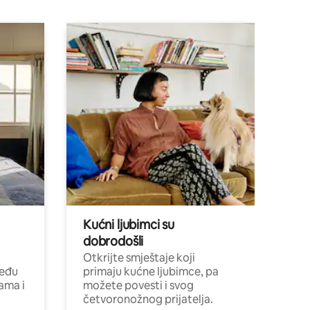
Kućni ljubimci su
dobrodošli
Otkrijte smještaje koji
među
primaju kućne ljubimce, pa
cama i
možete povesti i svog
četvoronožnog prijatelja.