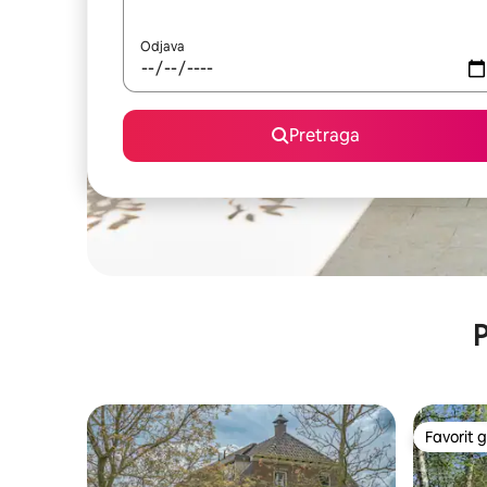
Odjava
Pretraga
P
Favorit g
Favorit g