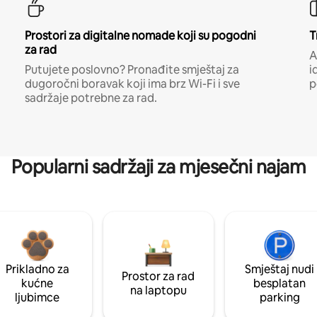
Prostori za digitalne nomade koji su pogodni
T
za rad
A
Putujete poslovno? Pronađite smještaj za
i
dugoročni boravak koji ima brz Wi-Fi i sve
p
sadržaje potrebne za rad.
Popularni sadržaji za mjesečni najam
Prikladno za
Smještaj nudi
Prostor za rad
kućne
besplatan
na laptopu
ljubimce
parking