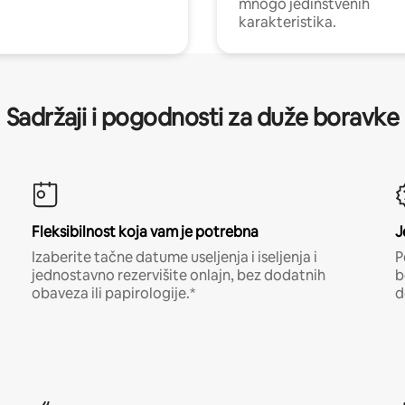
mnogo jedinstvenih
karakteristika.
Sadržaji i pogodnosti za duže boravke
Fleksibilnost koja vam je potrebna
J
Izaberite tačne datume useljenja i iseljenja i
P
jednostavno rezervišite onlajn, bez dodatnih
b
obaveza ili papirologije.*
d