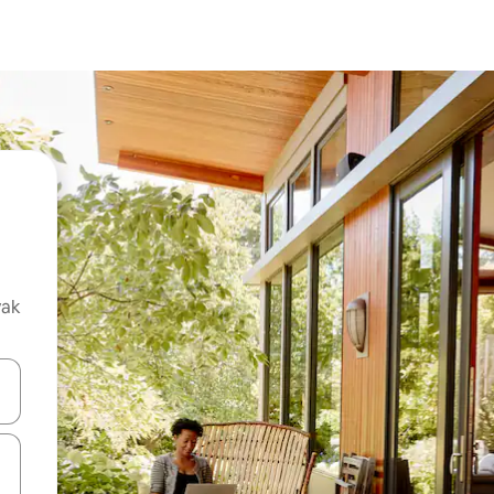
vak
oz njih pomoću strelica nagore i nadolje, kao i da ih istražujte dodirom