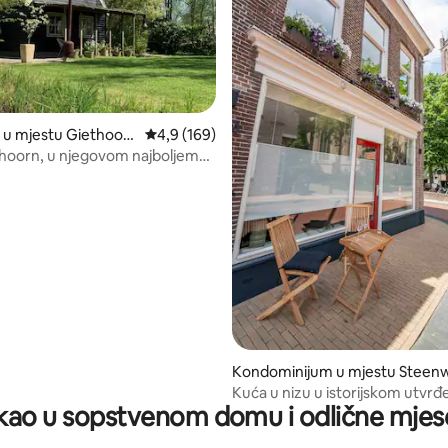
 od 5, recenzija: 3
 u mjestu Giethoor
prosječna ocjena 4,9 od 5, recenzija: 169
4,9 (169)
hoorn, u njegovom najboljem
Kondominijum u mjestu Steenw
Kuća u nizu u istorijskom utvr
ao u sopstvenom domu i odlične mjes
gradu Stenvik