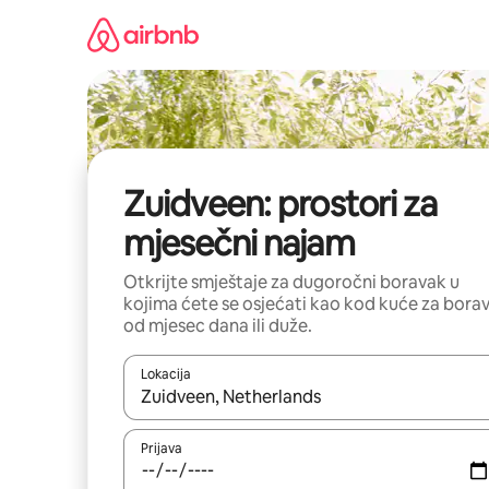
Pređi
na
sadržaj
Zuidveen: prostori za
mjesečni najam
Otkrijte smještaje za dugoročni boravak u
kojima ćete se osjećati kao kod kuće za bora
od mjesec dana ili duže.
Lokacija
Kad su rezultati dostupni, možete da se krećete kr
Prijava