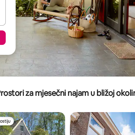
rostori za mjesečni najam u bližoj okoli
ostiju
ostiju