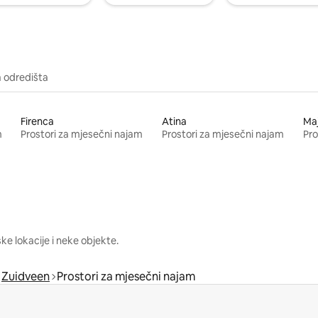
a odredišta
Firenca
Atina
Ma
m
Prostori za mjesečni najam
Prostori za mjesečni najam
Pro
e lokacije i neke objekte.
Zuidveen
Prostori za mjesečni najam