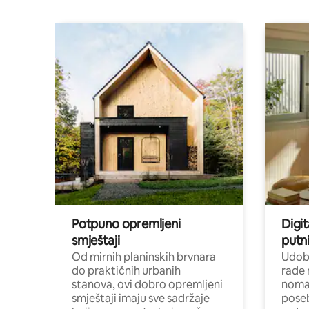
Potpuno opremljeni
Digit
smještaji
putni
Od mirnih planinskih brvnara
Udoba
do praktičnih urbanih
rade 
stanova, ovi dobro opremljeni
nomad
smještaji imaju sve sadržaje
poseb