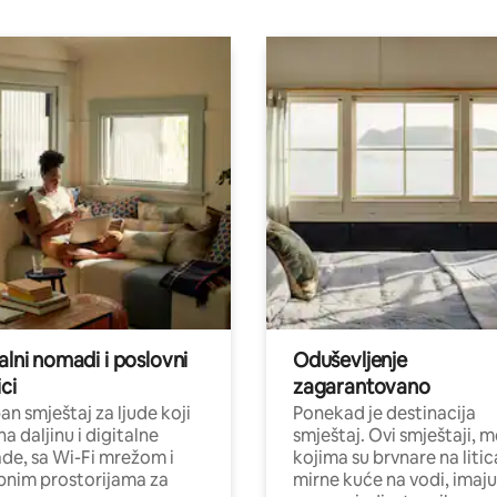
alni nomadi i poslovni
Oduševljenje
ci
zagarantovano
n smještaj za ljude koji
Ponekad je destinacija
na daljinu i digitalne
smještaj. Ovi smještaji, 
e, sa Wi-Fi mrežom i
kojima su brvnare na liti
nim prostorijama za
mirne kuće na vodi, imaju