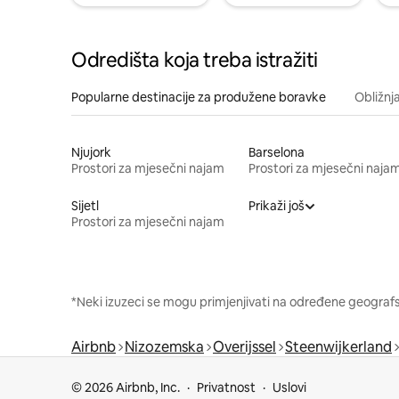
Odredišta koja treba istražiti
Popularne destinacije za produžene boravke
Obližnj
Njujork
Barselona
Prostori za mjesečni najam
Prostori za mjesečni naja
Sijetl
Prikaži još
Prostori za mjesečni najam
*Neki izuzeci se mogu primjenjivati na određene geografsk
Airbnb
Nizozemska
Overijssel
Steenwijkerland
© 2026 Airbnb, Inc.
Privatnost
Uslovi